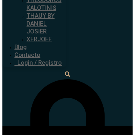
KALOTINIS
THAUY BY
DANIEL
JOSIER
XERJOFF
Blog
Contacto
Login / Registro