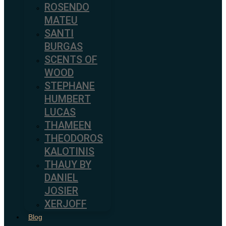
ROSENDO
MATEU
SANTI
BURGAS
SCENTS OF
WOOD
STEPHANE
HUMBERT
LUCAS
THAMEEN
THEODOROS
KALOTINIS
THAUY BY
DANIEL
JOSIER
XERJOFF
Blog