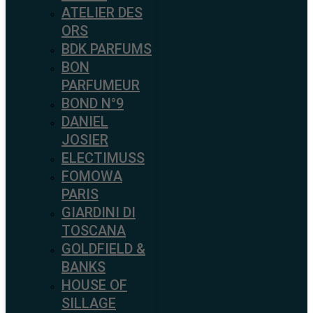
ATELIER DES
ORS
BDK PARFUMS
BON
PARFUMEUR
BOND N°9
DANIEL
JOSIER
ELECTIMUSS
FOMOWA
PARIS
GIARDINI DI
TOSCANA
GOLDFIELD &
BANKS
HOUSE OF
SILLAGE