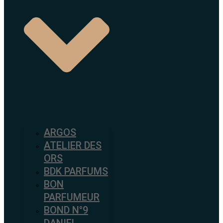
ARGOS
ATELIER DES
ORS
BDK PARFUMS
BON
PARFUMEUR
BOND N°9