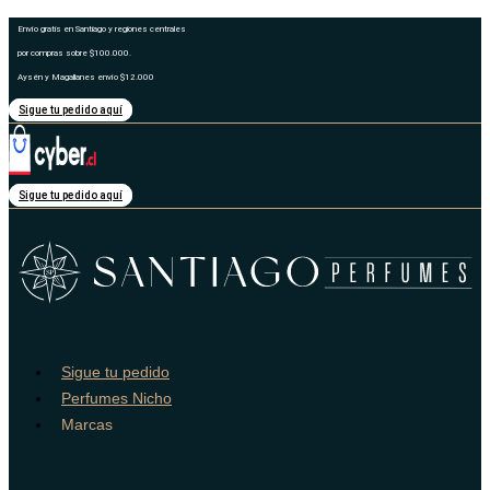
Ir
Envío gratis en Santiago y regiones centrales
al
por compras sobre $100.000.
contenido
Aysén y Magallanes envío $12.000
Sigue tu pedido aquí
Sigue tu pedido aquí
Sigue tu pedido
Perfumes Nicho
Marcas