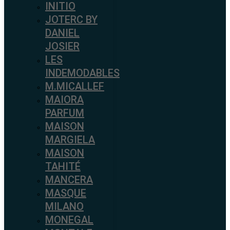
INITIO
JOTERC BY
DANIEL
JOSIER
LES
INDEMODABLES
M.MICALLEF
MAIORA
PARFUM
MAISON
MARGIELA
MAISON
TAHITÉ
MANCERA
MASQUE
MILANO
MONEGAL