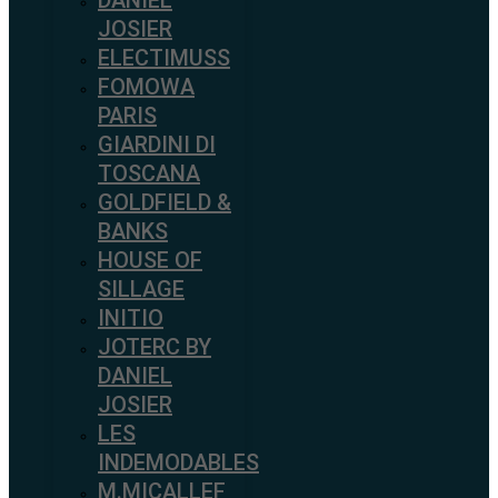
DANIEL
JOSIER
ELECTIMUSS
FOMOWA
PARIS
GIARDINI DI
TOSCANA
GOLDFIELD &
BANKS
HOUSE OF
SILLAGE
INITIO
JOTERC BY
DANIEL
JOSIER
LES
INDEMODABLES
M.MICALLEF