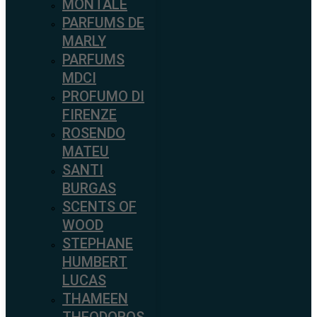
MONTALE
PARFUMS DE
MARLY
PARFUMS
MDCI
PROFUMO DI
FIRENZE
ROSENDO
MATEU
SANTI
BURGAS
SCENTS OF
WOOD
STEPHANE
HUMBERT
LUCAS
THAMEEN
THEODOROS