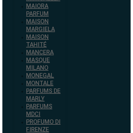
MAIORA
PARFUM
MAISON
MARGIELA
MAISON
TAHITÉ
MANCERA
MASQUE
MILANO
MONEGAL
MONTALE
PARFUMS DE
MARLY
PARFUMS
MDCI
PROFUMO DI
FIRENZE