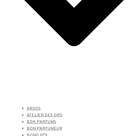
ARGOS
ATELIER DES ORS
BDK PARFUMS
BON PARFUMEUR
BOND N°9