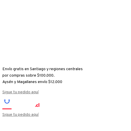
Ir
Goldfield&Banks
al
Blue
contenido
Cypress
EDP
100ml
cantidad
Envío gratis en Santiago y regiones centrales
por compras sobre $100.000.
Aysén y Magallanes envío $12.000
Sigue tu pedido aquí
Sigue tu pedido aquí