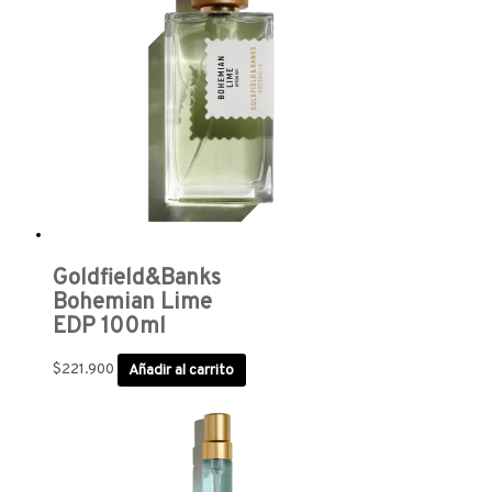
Goldfield&Banks
Bohemian Lime
EDP 100ml
$
221.900
Añadir al carrito