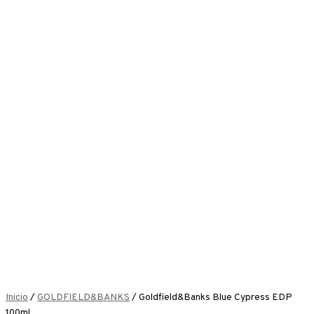
Inicio
/
GOLDFIELD&BANKS
/ Goldfield&Banks Blue Cypress EDP
100ml