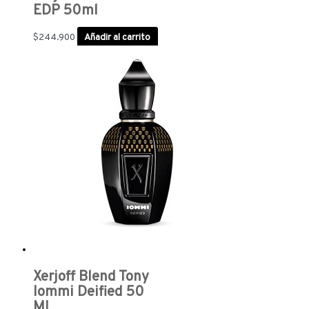
EDP 50ml
$
244.900
Añadir al carrito
Xerjoff Blend Tony
Iommi Deified 50
ML