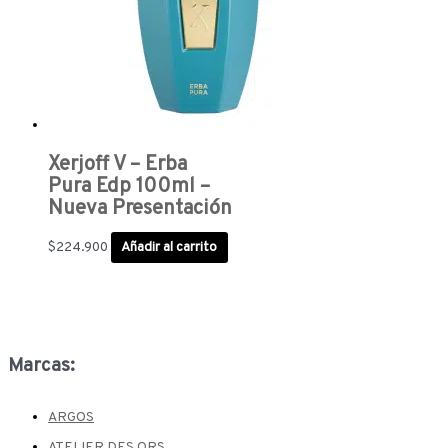
Xerjoff V – Erba
Pura Edp 100ml –
Nueva Presentación
$
224.900
Añadir al carrito
Marcas:
ARGOS
ATELIER DES ORS