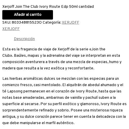
Xerjoff Join The Club Ivory Route Edp 50ml cantidad
Añadir al carrito
SKU:
803348815523O
Categoría:
XERJOFF
XERJOFF
Descripción
Esta es la fragancia de viaje de Xerjoff de la serie «Join the
Club». Baúles, mapas y la adrenalina del viaje se interpretan en esta
composición aventurera a través de una mezcla de especias, humo y
madera que resulta a la vez exótica y reconfortante.
Las hierbas aromáticas dulces se mezclan con las especias para un
comienzo fresco, casi mentolado. El alquitrán de abedul ahumado y el
té Lapsong permanecen en el corazón de Ivory Route, hasta que las
notas base amaderadas, ambarinas de vainilla y pachulí suben a la
superficie al secarse. Por su perfil exótico y glamoroso, Ivory Route es
sorprendentemente refinado y sobrio. Posee una misteriosa riqueza
antigua, y su dulce corazón parece tener en cuenta la delicadeza con la
que debe manipularse el marfil auténtico.