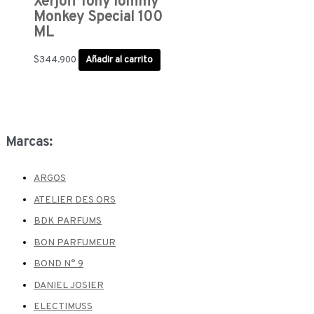
Xerjoff Tony Iommy
Monkey Special 100
ML
$
344.900
Añadir al carrito
Marcas:
ARGOS
ATELIER DES ORS
BDK PARFUMS
BON PARFUMEUR
BOND N° 9
DANIEL JOSIER
ELECTIMUSS