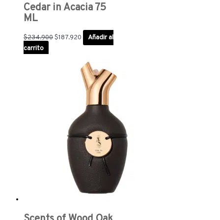
Cedar in Acacia 75
ML
$
234.900
$
187.920
Añadir al
carrito
Scents of Wood Oak