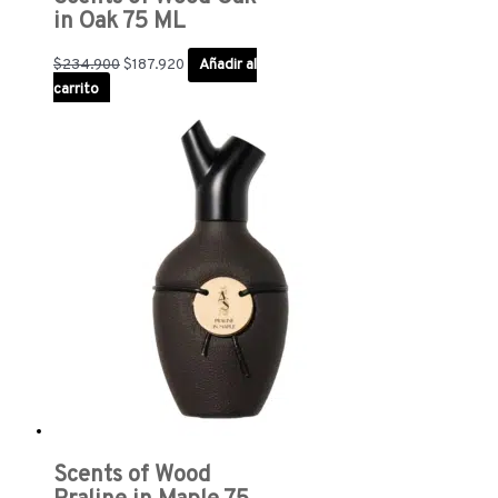
in Oak 75 ML
$
234.900
$
187.920
Añadir al
carrito
Scents of Wood