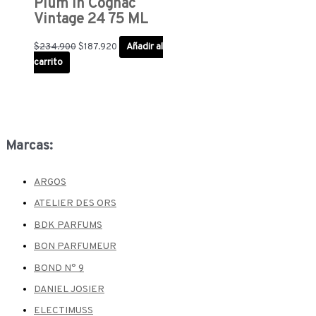
Plum in Cognac
Vintage 24 75 ML
$
234.900
$
187.920
Añadir al
carrito
Marcas:
ARGOS
ATELIER DES ORS
BDK PARFUMS
BON PARFUMEUR
BOND N° 9
DANIEL JOSIER
ELECTIMUSS