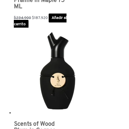
Praline in Maple 75
ML
$
234.900
$
187.920
Añadir al
carrito
Scents of Wood