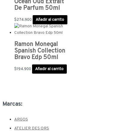
Ocean Oud Extrait
De Parfum 50ml
$
274.900
Añadir al carrito
Ramon Monegal
Spanish Collection
Bravo Edp 50ml
$
194.900
Añadir al carrito
Marcas:
ARGOS
ATELIER DES ORS