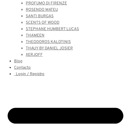
PROFUMO DI FIRENZE
ROSENDO MATEU
SANTI BURGAS
SCENTS OF WOOD
STEPHANE HUMBERT LUCAS
THAMEEN
THEODOROS KALOTINIS
THAUY BY DANIEL JOSIER
XERJOFF
Blog
Contacto
Login / Registro