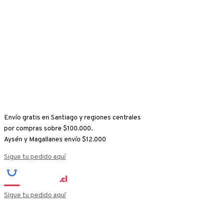
Ir
El
El
al
precio
precio
contenido
original
actual
era:
es:
$124.900.
$64.900.
Envío gratis en Santiago y regiones centrales
por compras sobre $100.000.
Aysén y Magallanes envío $12.000
Sigue tu pedido aquí
Sigue tu pedido aquí