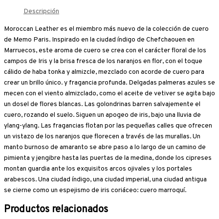
Descripción
Moroccan Leather es el miembro más nuevo de la colección de cuero
de Memo Paris. Inspirado en la ciudad índigo de Chefchaouen en
Marruecos, este aroma de cuero se crea con el carácter floral de los
campos de Iris y la brisa fresca de los naranjos en flor, con el toque
cálido de haba tonka y almizcle, mezclado con acorde de cuero para
crear un brillo único. y fragancia profunda. Delgadas palmeras azules se
mecen con el viento almizclado, como el aceite de vetiver se agita bajo
un dosel de flores blancas. Las golondrinas barren salvajemente el
cuero, rozando el suelo. Siguen un apogeo de iris, bajo una lluvia de
ylang-ylang. Las fragancias flotan por las pequeñas calles que ofrecen
un vistazo de los naranjos que florecen a través de las murallas. Un
manto burnoso de amaranto se abre paso a lo largo de un camino de
pimienta y jengibre hasta las puertas de la medina, donde los cipreses
montan guardia ante los exquisitos arcos ojivales y los portales
arabescos. Una ciudad índigo, una ciudad imperial, una ciudad antigua
se cierne como un espejismo de iris coriáceo: cuero marroquí.
Productos relacionados