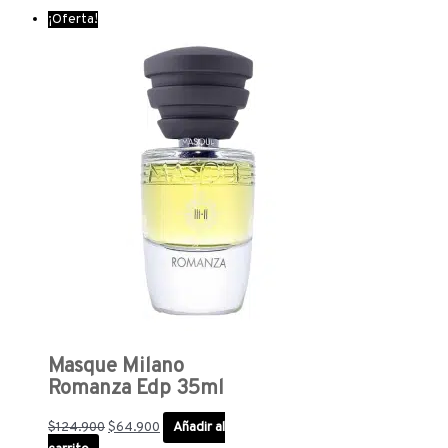
¡Oferta!
Masque Milano
Romanza Edp 35ml
$
124.900
$
64.900
Añadir al