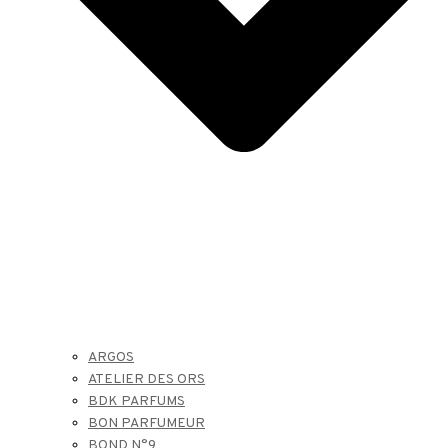
ARGOS
ATELIER DES ORS
BDK PARFUMS
BON PARFUMEUR
BOND N°9