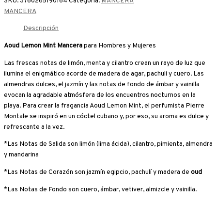
SKU:
3760265190164
Categoría:
MANCERA
MANCERA
Descripción
Aoud Lemon Mint Mancera
para Hombres y Mujeres
Las frescas notas de limón, menta y cilantro crean un rayo de luz que
ilumina el enigmático acorde de madera de agar, pachuli y cuero. Las
almendras dulces, el jazmín y las notas de fondo de ámbar y vainilla
evocan la agradable atmósfera de los encuentros nocturnos en la
playa. Para crear la fragancia Aoud Lemon Mint, el perfumista Pierre
Montale se inspiró en un cóctel cubano y, por eso, su aroma es dulce y
refrescante a la vez.
*Las Notas de Salida son limón (lima ácida), cilantro, pimienta, almendra
y mandarina
*Las Notas de Corazón son jazmín egipcio, pachulí y madera de
oud
*Las Notas de Fondo son cuero, ámbar, vetiver, almizcle y vainilla.