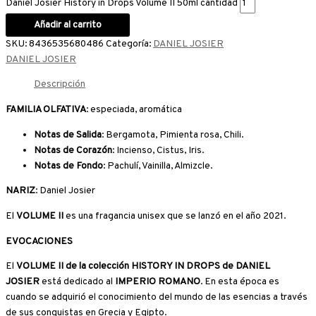
Daniel Josier History in Drops Volume II 50ml cantidad
Añadir al carrito
SKU:
8436535680486
Categoría:
DANIEL JOSIER
DANIEL JOSIER
Descripción
FAMILIA OLFATIVA
: especiada, aromática
Notas de Salida
: Bergamota, Pimienta rosa, Chili.
Notas de Corazón
: Incienso, Cistus, Iris.
Notas de Fondo
: Pachulí, Vainilla, Almizcle.
NARIZ
: Daniel Josier
El
VOLUME II
es una fragancia unisex que se lanzó en el año 2021.
EVOCACIONES
El
VOLUME II de la colección HISTORY IN DROPS de DANIEL
JOSIER
está dedicado al
IMPERIO ROMANO
. En esta época es
cuando se adquirió el conocimiento del mundo de las esencias a través
de sus conquistas en Grecia y Egipto.