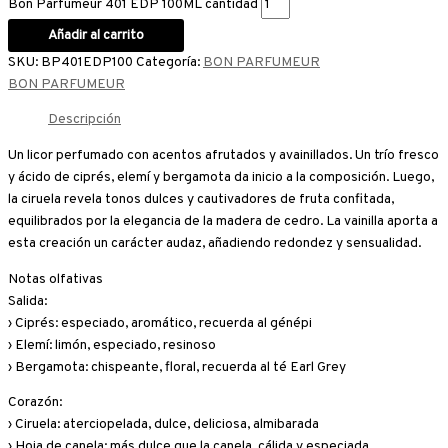
Bon Parfumeur 401 EDP 100ML cantidad
Añadir al carrito
SKU:
BP401EDP100
Categoría:
BON PARFUMEUR
BON PARFUMEUR
Descripción
Un licor perfumado con acentos afrutados y avainillados. Un trío fresco
y ácido de ciprés, elemí y bergamota da inicio a la composición. Luego,
la ciruela revela tonos dulces y cautivadores de fruta confitada,
equilibrados por la elegancia de la madera de cedro. La vainilla aporta a
esta creación un carácter audaz, añadiendo redondez y sensualidad.
Notas olfativas
Salida:
› Ciprés: especiado, aromático, recuerda al génépi
› Elemí: limón, especiado, resinoso
› Bergamota: chispeante, floral, recuerda al té Earl Grey
Corazón:
› Ciruela: aterciopelada, dulce, deliciosa, almibarada
› Hoja de canela: más dulce que la canela, cálida y especiada