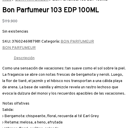
Bon Parfumeur 103 EDP 100ML
$
119.900
Sin existencias
SKU:
3760246987981
Categoría:
BON PARFUMEUR
BON PARFUMEUR
Descripción
Como una sensación de vacaciones: tan suave como el sol sobre la piel.
La fragancia se abre con notas frescas de bergamota y neroli. Luego,
la flor de tiaré, el jazmín y el hibisco nos transportan a una cálida playa
de arena. La base de vainilla y almizcle revela un rastro lechoso que
evoca la dulzura del monoi y los recuerdos apacibles de las vacaciones.
Notas olfativas
Salida:
› Bergamota: chispeante, floral, recuerda al té Earl Grey
› Retama: melosa, a heno, afrutada