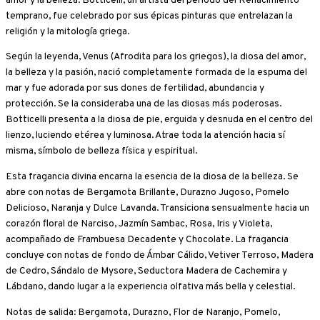
amor y la belleza. Botticelli, un artista del periodo del Renacimiento
temprano, fue celebrado por sus épicas pinturas que entrelazan la
religión y la mitología griega.
Según la leyenda, Venus (Afrodita para los griegos), la diosa del amor,
la belleza y la pasión, nació completamente formada de la espuma del
mar y fue adorada por sus dones de fertilidad, abundancia y
protección. Se la consideraba una de las diosas más poderosas.
Botticelli presenta a la diosa de pie, erguida y desnuda en el centro del
lienzo, luciendo etérea y luminosa. Atrae toda la atención hacia sí
misma, símbolo de belleza física y espiritual.
Esta fragancia divina encarna la esencia de la diosa de la belleza. Se
abre con notas de Bergamota Brillante, Durazno Jugoso, Pomelo
Delicioso, Naranja y Dulce Lavanda. Transiciona sensualmente hacia un
corazón floral de Narciso, Jazmín Sambac, Rosa, Iris y Violeta,
acompañado de Frambuesa Decadente y Chocolate. La fragancia
concluye con notas de fondo de Ámbar Cálido, Vetiver Terroso, Madera
de Cedro, Sándalo de Mysore, Seductora Madera de Cachemira y
Lábdano, dando lugar a la experiencia olfativa más bella y celestial.
Notas de salida: Bergamota, Durazno, Flor de Naranjo, Pomelo,