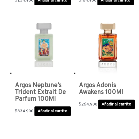
$
234.900
Añadir al carrito
$
184.900
Añadir al carrito
Argos Neptune’s
Argos Adonis
Trident Extrait De
Awakens 100Ml
Parfum 100Ml
$
264.900
Añadir al carrito
$
334.900
Añadir al carrito