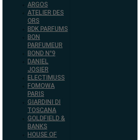
ARGOS
ATELIER DES
ORS
BDK PARFUMS
BON
PARFUMEUR
BOND N°9
DANIEL
JOSIER
ELECTIMUSS
FOMOWA
PARIS
GIARDINI DI
TOSCANA
GOLDFIELD &
BANKS
HOUSE OF