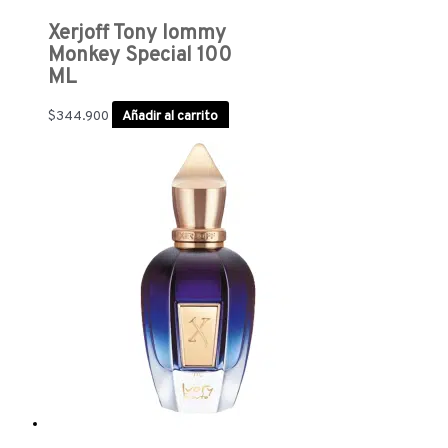
Xerjoff Tony Iommy
Monkey Special 100
ML
$
344.900
Añadir al carrito