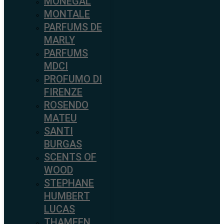
MONEGAL
MONTALE
PARFUMS DE
MARLY
PARFUMS
MDCI
PROFUMO DI
FIRENZE
ROSENDO
MATEU
SANTI
BURGAS
SCENTS OF
WOOD
STEPHANE
HUMBERT
LUCAS
THAMEEN