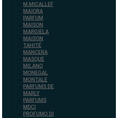
M.MICALLEF
MAIORA
PARFUM
MAISON
MARGIELA
MAISON
TAHITÉ
MANCERA
MASQUE
MILANO
MONEGAL
MONTALE
PARFUMS DE
MARLY
PARFUMS
MDCI
PROFUMO DI