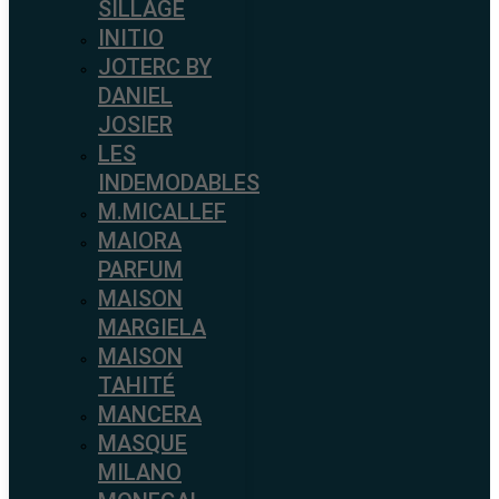
SILLAGE
INITIO
JOTERC BY
DANIEL
JOSIER
LES
INDEMODABLES
M.MICALLEF
MAIORA
PARFUM
MAISON
MARGIELA
MAISON
TAHITÉ
MANCERA
MASQUE
MILANO