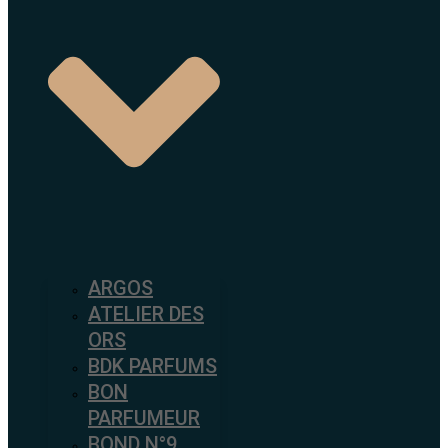
ARGOS
ATELIER DES
ORS
BDK PARFUMS
BON
PARFUMEUR
BOND N°9