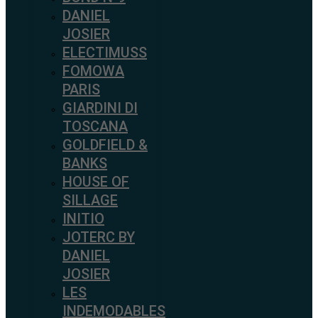
DANIEL
JOSIER
ELECTIMUSS
FOMOWA
PARIS
GIARDINI DI
TOSCANA
GOLDFIELD &
BANKS
HOUSE OF
SILLAGE
INITIO
JOTERC BY
DANIEL
JOSIER
LES
INDEMODABLES