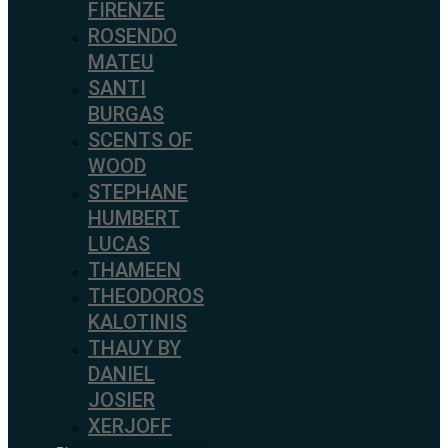
FIRENZE
ROSENDO
MATEU
SANTI
BURGAS
SCENTS OF
WOOD
STEPHANE
HUMBERT
LUCAS
THAMEEN
THEODOROS
KALOTINIS
THAUY BY
DANIEL
JOSIER
XERJOFF