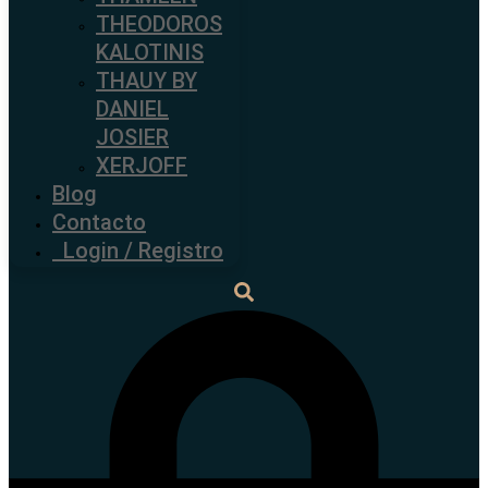
THEODOROS
KALOTINIS
THAUY BY
DANIEL
JOSIER
XERJOFF
Blog
Contacto
Login / Registro