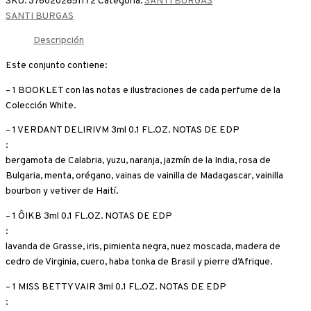
SKU:
3760202851172
Categoría:
SANTI BURGAS
SANTI BURGAS
Descripción
Este conjunto contiene:
– 1 BOOKLET con las notas e ilustraciones de cada perfume de la
Colección White.
– 1 VERDANT DELIRIVM 3ml 0.1 FL.OZ. NOTAS DE EDP
:
bergamota de Calabria, yuzu, naranja, jazmín de la India, rosa de
Bulgaria, menta, orégano, vainas de vainilla de Madagascar, vainilla
bourbon y vetiver de Haití.
– 1 ÔIKB 3ml 0.1 FL.OZ. NOTAS DE EDP
:
lavanda de Grasse, iris, pimienta negra, nuez moscada, madera de
cedro de Virginia, cuero, haba tonka de Brasil y pierre d’Afrique.
– 1 MISS BETTY VAIR 3ml 0.1 FL.OZ. NOTAS DE EDP
: