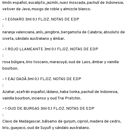
limón español, eucalipto, jazmín, nuez moscada, pachulí de Indonesia,
vetiver de Java, musgo de roble y almizcle blanco.
– 1 EGNARO 3ml 0.1 FL.OZ. NOTAS DE EDP
:
naranja valenciana, anís, jengibre, bergamota de Calabria, absoluto de
civeta, sándalo australiano y ámbar.
– 1 ROJO LLAMEANTE 3ml 0.1 FL.OZ. NOTAS DE EDP
:
rosa búlgara, lirio toscano, maracuyá, oud de Laos, ámbar y vainilla
bourbon.
– 1 EAU DADÀ 3ml 0.1 FL.OZ. NOTAS DE EDP
:
Azahar, azafrán español, ládano, haba tonka, pachulí de Indonesia,
vainilla bourbon, incienso y oud Trai Pratchin.
– 1 OUD DE BURGAS 3ml 0.1 FL.OZ. NOTAS DE EDP
:
Clavo de Madagascar, bálsamo de gurjum, cipriol, madera de cedro,
lirio, guayaco, oud de Suyufi y sándalo australiano.