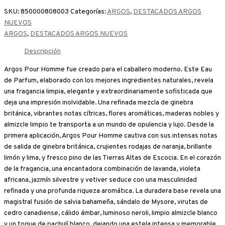
SKU:
850000808003
Categorías:
ARGOS
,
DESTACADOS ARGOS
NUEVOS
ARGOS
,
DESTACADOS ARGOS NUEVOS
Descripción
Argos Pour Homme fue creado para el caballero moderno. Este Eau
de Parfum, elaborado con los mejores ingredientes naturales, revela
una fragancia limpia, elegante y extraordinariamente sofisticada que
deja una impresión inolvidable. Una refinada mezcla de ginebra
británica, vibrantes notas cítricas, flores aromáticas, maderas nobles y
almizcle limpio te transporta a un mundo de opulencia y lujo. Desde la
primera aplicación, Argos Pour Homme cautiva con sus intensas notas
de salida de ginebra británica, crujientes rodajas de naranja, brillante
limón y lima, y fresco pino de las Tierras Altas de Escocia. En el corazón
de la fragancia, una encantadora combinación de lavanda, violeta
africana, jazmín silvestre y vetiver seduce con una masculinidad
refinada y una profunda riqueza aromática. La duradera base revela una
magistral fusión de salvia bahameña, sándalo de Mysore, virutas de
cedro canadiense, cálido ámbar, luminoso neroli, limpio almizcle blanco
y un toque de pachulí blanco, dejando una estela intensa y memorable.