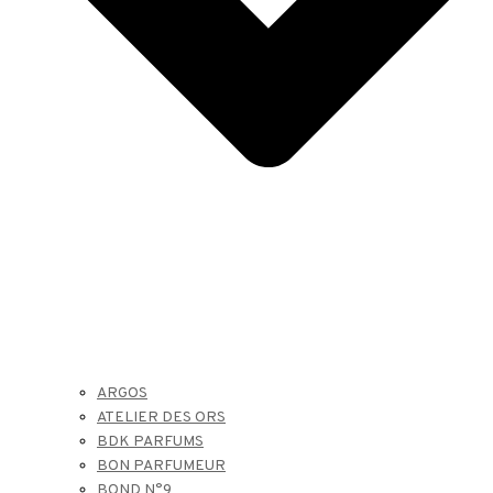
ARGOS
ATELIER DES ORS
BDK PARFUMS
BON PARFUMEUR
BOND N°9