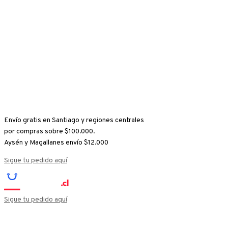
Ir
Argos
al
Perseus
contenido
Triumphant
Extrait
De
Parfum
30Ml
cantidad
Envío gratis en Santiago y regiones centrales
por compras sobre $100.000.
Aysén y Magallanes envío $12.000
Sigue tu pedido aquí
Sigue tu pedido aquí