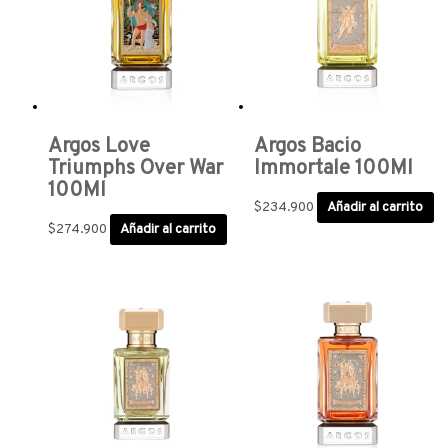
Argos Love
Argos Bacio
Triumphs Over War
Immortale 100Ml
100Ml
$
234.900
Añadir al carrito
$
274.900
Añadir al carrito